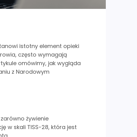
stanowi istotny element opieki
 zdrowia, często wymagają
artykule omówimy, jak wygląda
czaniu z Narodowym
e zarówno żywienie
ę w skali TISS-28, która jest
nta.