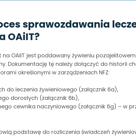
oces sprawozdawania lecz
a OAiIT?
t na OAiIT jest poddawany żywieniu pozajelitowem
 Dokumentację tę należy dołączyć do historii cho
orami określonymi w zarządzeniach NFZ:
ych do leczenia żywieniowego (załącznik 6a),
ego dorosłych (załącznik 6b),
lnego cewnika naczyniowego (załącznik 6g) – w pr
owią podstawę do rozliczenia świadczeń żywieniow