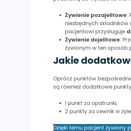
Żywienie pozajelitowe
:
niezbędnych składników 
pacjentowi przysługuje
d
Żywienie dojelitowe
: Pr
żywionym w ten sposób 
Jakie dodatkowe
Oprócz punktów bezpośrednio
są również dodatkowe punkty 
1 punkt za opatrunki,
2 punkty za cewnik w żyle
Dzięki temu pacjent żywiony 