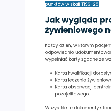
punktów w skali TISS-28.
Jak wygląda pr
żywieniowego n
Każdy dzień, w którym pacjen
odpowiednio udokumentowany.
wypełniać karty zgodne ze wz
Karta kwalifikacji dorosł
Karta leczenia żywieniow
Karta obserwacji centra
pozajelitowego.
Wszystkie te dokumenty stan