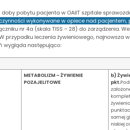
dej doby pobytu pacjenta w OAiIT szpitale sprawoz
czynności wykonywane w opiece nad pacjentem, 
łączniku nr 4a (skala TISS – 28) do zarządzenia. W
 W przypadku leczenia żywieniowego, najnowsza wer
ń wygląda następująco:
METABOLIZM – ŻYWIENIE
b) Żywi
POZAJELITOWE
pkt.
Pod
założone
komplet
żywieni
punktacj
samej g
niskiej 