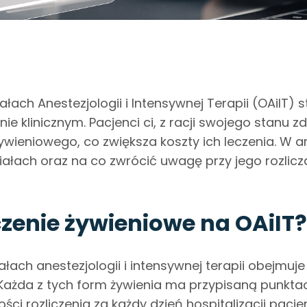
łach Anestezjologii i Intensywnej Terapii (OAiIT) 
ie klinicznym. Pacjenci ci, z racji swojego stanu
ywieniowego, co zwiększa koszty ich leczenia. W 
iałach oraz na co zwrócić uwagę przy jego rozli
zenie żywieniowe na OAiIT?
łach anestezjologii i intensywnej terapii obejmuj
. Każda z tych form żywienia ma przypisaną punktacj
ci rozliczenia za każdy dzień hospitalizacji pacje