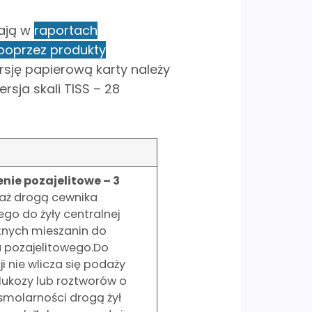
dają w
raportach
poprzez produkty
ersję papierową karty należy
sja skali TISS – 28
enie pozajelitowe – 3
aż drogą cewnika
go do żyły centralnej
nych mieszanin do
a pozajelitowego.Do
i nie wlicza się podaży
lukozy lub roztworów o
osmolarności drogą żył