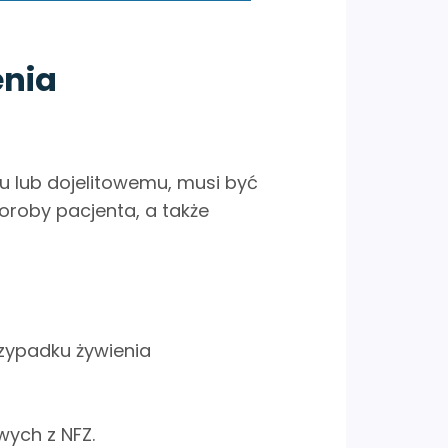
enia
u lub dojelitowemu, musi być
roby pacjenta, a także
zypadku żywienia
ych z NFZ.