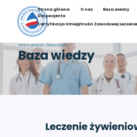
Strona główna
O nas
Baza wiedzy
Dla pacjenta
Certyfikacja Umiejętności Zawodowej Leczeni
Strona główna > Baza wiedzy
Baza wiedzy
Leczenie żywienio