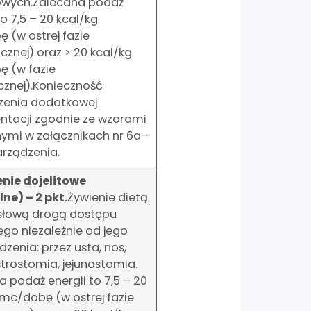
wych.Zalecana podaż
to 7,5 – 20 kcal/kg
 (w ostrej fazie
cznej) oraz > 20 kcal/kg
 (w fazie
cznej).Konieczność
enia dodatkowej
tacji zgodnie ze wzorami
nymi w załącznikach nr 6a–
arządzenia.
enie dojelitowe
ne) – 2 pkt.
Żywienie dietą
łową drogą dostępu
ego niezależnie od jego
zenia: przez usta, nos,
strostomia, jejunostomia.
 podaż energii to 7,5 – 20
 mc/dobę (w ostrej fazie