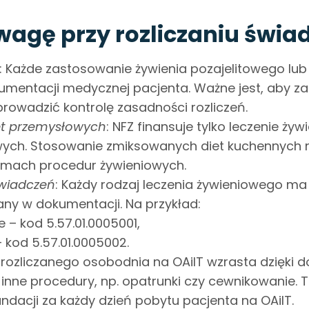
wagę przy rozliczaniu świa
: Każde zastosowanie żywienia pozajelitowego lub
mentacji medycznej pacjenta. Ważne jest, aby zap
rowadzić kontrolę zasadności rozliczeń.
et przemysłowych
: NFZ finansuje tylko leczenie ż
ch. Stosowanie zmiksowanych diet kuchennych nie
amach procedur żywieniowych.
wiadczeń
: Każdy rodzaj leczenia żywieniowego ma
ny w dokumentacji. Na przykład:
 – kod 5.57.01.0005001,
– kod 5.57.01.0005002.
 rozliczanego osobodnia na OAiIT wzrasta dzięk
 inne procedury, np. opatrunki czy cewnikowanie. 
undacji za każdy dzień pobytu pacjenta na OAiIT.