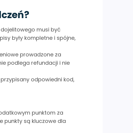
dczeń?
 dojelitowego musi być
isy były kompletne i spójne,
ywieniowe prowadzone za
 podlega refundacji i nie
 przypisany odpowiedni kod,
i dodatkowym punktom za
Te punkty są kluczowe dla