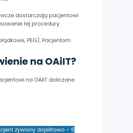
ywcze dostarczają pacjentowi
sowanie tej procedury
żołądkowe, PEG). Pacjentom
ienie na OAiIT?
jentowi na OAiIT doliczane
cjent żywiony dojelitowo – 5