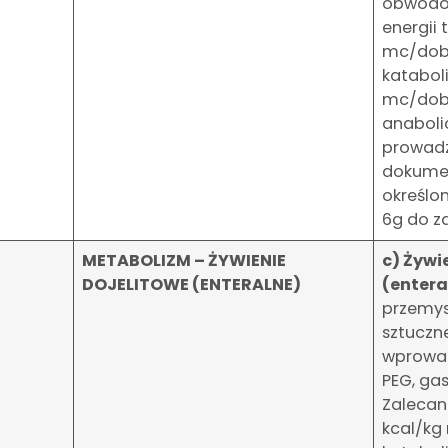
obwodo
energii 
mc/dobę
kataboli
mc/dobę
anaboli
prowadz
dokumen
określo
6g do z
METABOLIZM – ŻYWIENIE
c) Żywi
DOJELITOWE (ENTERALNE)
(enteral
przemys
sztuczn
wprowad
PEG, ga
Zalecana
kcal/kg