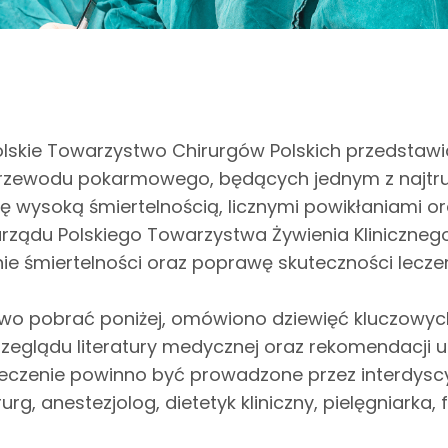
Polskie Towarzystwo Chirurgów Polskich przedsta
 przewodu pokarmowego, będących jednym z najtr
 się wysoką śmiertelnością, licznymi powikłaniami o
arządu Polskiego Towarzystwa Żywienia Kliniczneg
nie śmiertelności oraz poprawę skuteczności lecze
wo pobrać poniżej, omówiono dziewięć kluczowych
eglądu literatury medycznej oraz rekomendacji 
 leczenie powinno być prowadzone przez interdyscy
rg, anestezjolog, dietetyk kliniczny, pielęgniarka