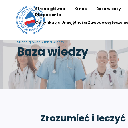
Strona główna
O nas
Baza wiedzy
Dla pacjenta
Certyfikacja Umiejętności Zawodowej Leczeni
Strona główna > Baza wiedzy
Baza wiedzy
Zrozumieć i leczy