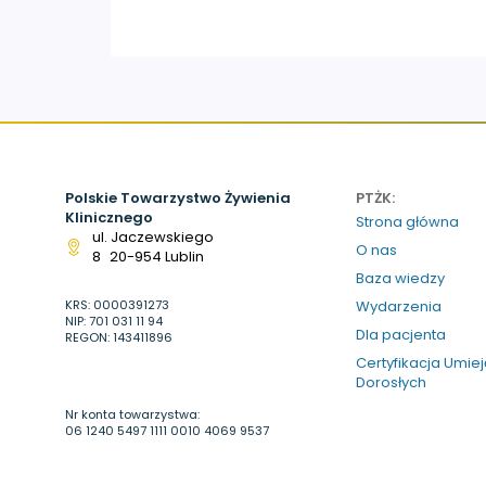
Polskie Towarzystwo Żywienia
PTŻK:
Klinicznego
Strona główna
ul. Jaczewskiego
O nas
8 20-954 Lublin
Baza wiedzy
KRS: 0000391273
Wydarzenia
NIP: 701 031 11 94
Dla pacjenta
REGON: 143411896
Certyfikacja Umie
Dorosłych
Nr konta towarzystwa:
06 1240 5497 1111 0010 4069 9537