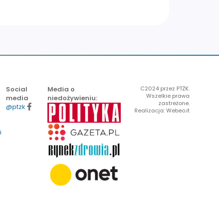
Social
Media o
C2024 przez PTŻK.
Wszelkie prawa
media
niedożywieniu:
zastreżone.
@ptzk
Realizacja: Webeo.it
i