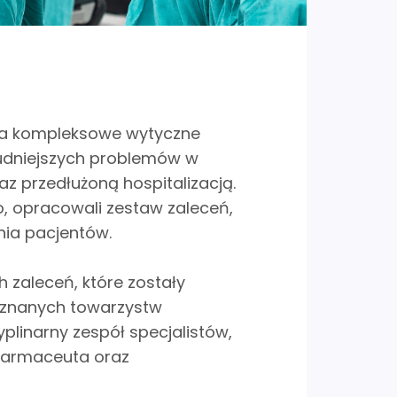
wia kompleksowe wytyczne
udniejszych problemów w
raz przedłużoną hospitalizacją.
o, opracowali zestaw zaleceń,
nia pacjentów.
 zaleceń, które zostały
uznanych towarzystw
plinarny zespół specjalistów,
, farmaceuta oraz